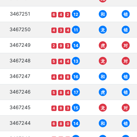
3467251
12
和
错
6
4
2
3467250
11
龙
错
4
3
4
3467249
14
虎
对
2
9
3
3467248
13
龙
对
5
4
4
3467247
16
和
错
4
4
8
3467246
17
虎
错
5
8
4
3467245
15
龙
对
4
8
3
3467244
14
和
错
6
8
0