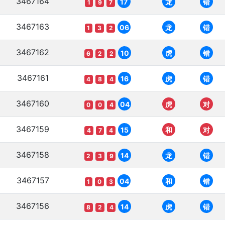
3467164
17
龙
错
1
9
7
3467163
06
龙
错
1
3
2
3467162
10
虎
错
6
2
2
3467161
16
虎
错
4
8
4
3467160
04
虎
对
0
0
4
3467159
15
和
对
4
7
4
3467158
14
龙
错
2
3
9
3467157
04
和
错
1
0
3
3467156
14
虎
错
8
2
4