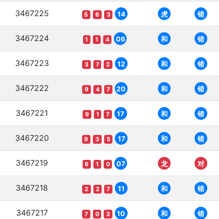
3467225
14
虎
错
5
6
3
3467224
06
和
错
1
1
4
3467223
12
和
错
3
7
2
3467222
20
和
错
9
4
7
3467221
17
和
错
9
1
7
3467220
17
和
错
9
3
5
3467219
07
龙
对
6
1
0
3467218
11
和
错
2
2
7
3467217
10
和
错
7
0
3