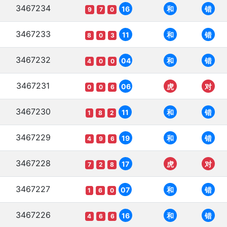
3467234
16
和
错
9
7
0
3467233
11
和
错
8
0
3
3467232
04
和
错
4
0
0
3467231
06
虎
对
0
0
6
3467230
11
和
错
1
8
2
3467229
19
和
错
4
9
6
3467228
17
虎
对
7
2
8
3467227
07
和
错
1
6
0
3467226
16
和
错
4
6
6