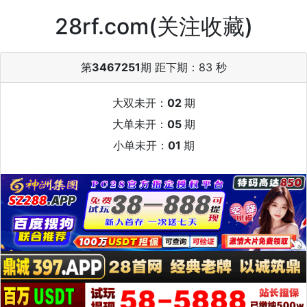
28rf.com(关注收藏)
第
3467251
期 距下期：
83 秒
大双未开：
02
期
大单未开：
05
期
小单未开：
01
期