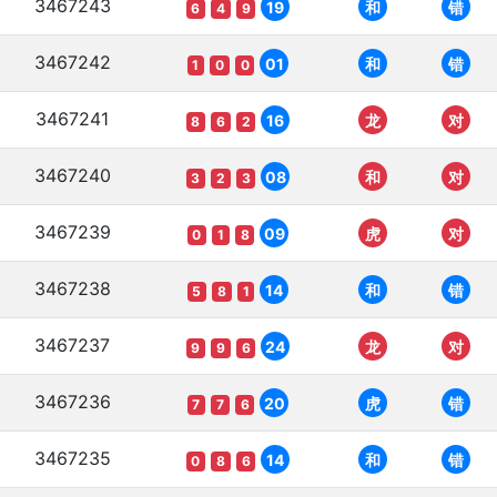
3467243
19
和
错
6
4
9
3467242
01
和
错
1
0
0
3467241
16
龙
对
8
6
2
3467240
08
和
对
3
2
3
3467239
09
虎
对
0
1
8
3467238
14
和
错
5
8
1
3467237
24
龙
对
9
9
6
3467236
20
虎
错
7
7
6
3467235
14
和
错
0
8
6