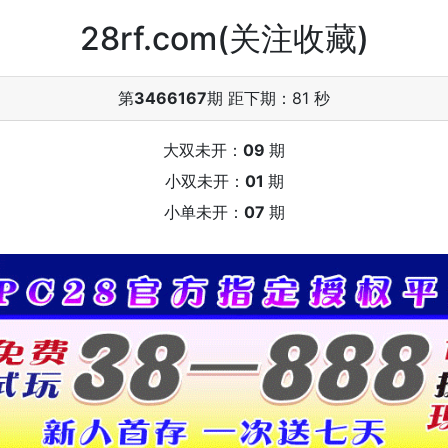
28rf.com(关注收藏)
第
3466167
期 距下期：
80 秒
大双未开：
09
期
小双未开：
01
期
小单未开：
07
期