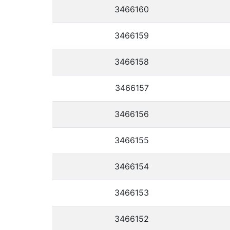
3466160
3466159
3466158
3466157
3466156
3466155
3466154
3466153
3466152