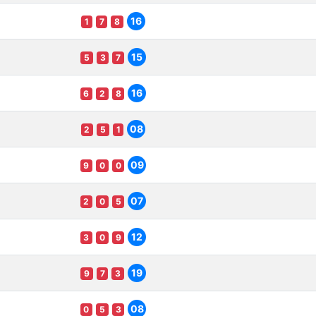
16
1
7
8
15
5
3
7
16
6
2
8
08
2
5
1
09
9
0
0
07
2
0
5
12
3
0
9
19
9
7
3
08
0
5
3