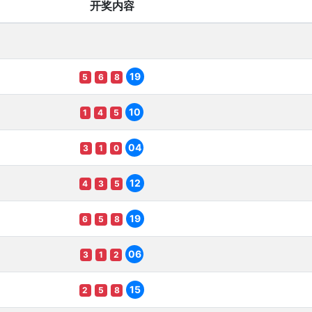
开奖内容
19
5
6
8
10
1
4
5
04
3
1
0
12
4
3
5
19
6
5
8
06
3
1
2
15
2
5
8