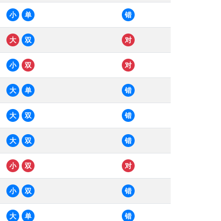
小
单
错
大
双
对
小
双
对
大
单
错
大
双
错
大
双
错
小
双
对
小
双
错
大
单
错