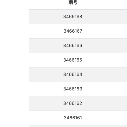
期号
3466168
3466167
3466166
3466165
3466164
3466163
3466162
3466161