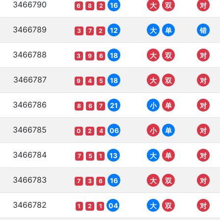
3466790
16
大
双
对
6
8
2
3466789
12
大
单
错
3
7
2
3466788
18
大
双
对
3
9
6
3466787
18
大
双
对
9
4
5
3466786
21
小
单
对
8
6
7
3466785
06
小
单
对
0
2
4
3466784
13
大
单
对
7
5
1
3466783
16
大
双
对
7
3
6
3466782
04
大
双
对
1
2
1