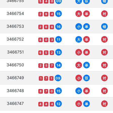
3466755
09
大
双
错
5
4
0
3466754
15
大
单
对
2
9
4
3466753
16
小
单
错
2
6
8
3466752
11
大
单
对
8
0
3
3466751
13
小
单
对
6
5
2
3466750
14
大
单
对
2
5
7
3466749
09
小
双
对
1
7
1
3466748
15
小
单
对
8
7
0
3466747
12
小
单
对
4
4
4