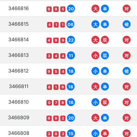
3466816
20
大
单
对
6
9
5
3466815
06
大
单
错
4
1
1
3466814
22
大
双
对
4
9
9
3466813
11
小
双
对
3
4
4
3466812
18
小
单
错
9
5
4
3466811
18
大
单
对
8
1
9
3466810
16
小
双
对
0
7
9
3466809
20
大
单
对
9
9
2
3466808
15
小
单
对
3
9
3