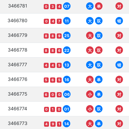
3466781
07
大
单
对
0
3
4
3466780
11
大
双
错
0
4
7
3466779
25
大
双
对
8
8
9
3466778
22
大
双
对
8
8
6
3466777
13
大
双
错
4
4
5
3466776
16
大
单
对
5
6
5
3466775
06
小
单
对
6
0
0
3466774
01
小
双
对
0
1
0
3466773
14
大
单
对
4
9
1