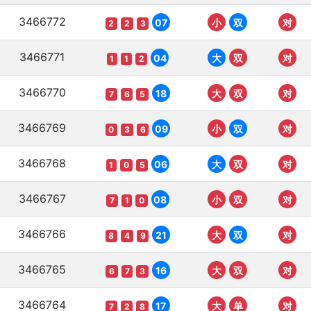
3466772
07
小
双
对
2
2
3
3466771
04
大
双
对
1
1
2
3466770
18
大
双
对
7
6
5
3466769
09
小
双
对
0
3
6
3466768
06
大
双
对
1
0
5
3466767
08
小
双
对
7
1
0
3466766
21
大
双
对
8
4
9
3466765
16
大
双
对
6
7
3
3466764
17
大
单
对
7
2
8